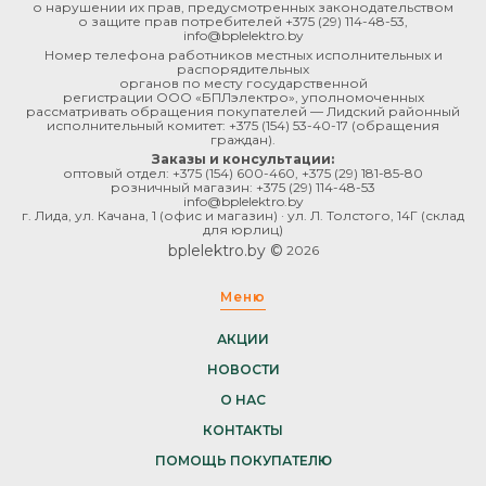
о нарушении их прав, предусмотренных законодательством
о защите прав потребителей
+375 (29) 114-48-53
,
info@bplelektro.by
Номер телефона работников местных исполнительных и
распорядительных
органов по месту государственной
регистрации ООО «БПЛэлектро», уполномоченных
рассматривать обращения покупателей — Лидский районный
исполнительный комитет:
+375 (154) 53-40-17
(обращения
граждан).
Заказы и консультации:
оптовый отдел:
+375 (154) 600-460
,
+375 (29) 181-85-80
розничный магазин:
+375 (29) 114-48-53
info@bplelektro.by
г. Лида, ул. Качана, 1 (офис и магазин) · ул. Л. Толстого, 14Г (склад
для юрлиц)
bplelektro.by ©
2026
Меню
АКЦИИ
НОВОСТИ
О НАС
КОНТАКТЫ
ПОМОЩЬ ПОКУПАТЕЛЮ