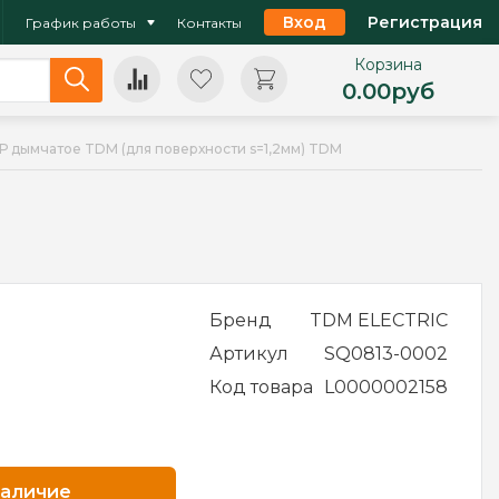
Вход
Регистрация
График работы
Контакты
Корзина
0.00
руб
Р дымчатое TDM (для поверхности s=1,2мм) TDM
Бренд
TDM ELECTRIC
Артикул
SQ0813-0002
Код товара
L0000002158
наличие