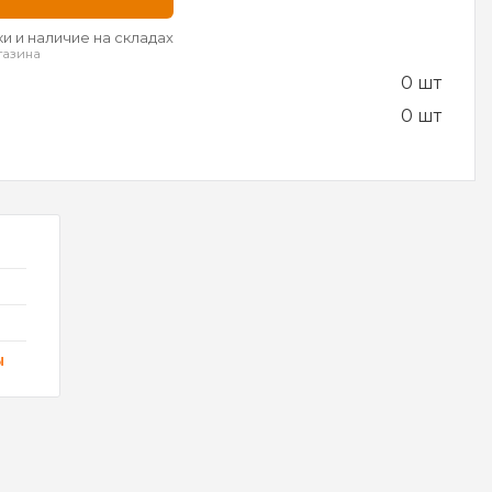
и и наличие на складах
газина
0 шт
0 шт
ы