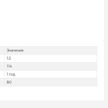
Значение
1.2
114
1 год
80