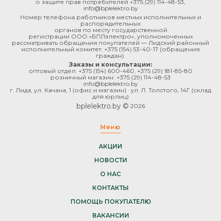
о защите прав потребителей
+375 (29) 114-48-53
,
info@bplelektro.by
Номер телефона работников местных исполнительных и
распорядительных
органов по месту государственной
регистрации ООО «БПЛэлектро», уполномоченных
рассматривать обращения покупателей — Лидский районный
исполнительный комитет:
+375 (154) 53-40-17
(обращения
граждан).
Заказы и консультации:
оптовый отдел:
+375 (154) 600-460
,
+375 (29) 181-85-80
розничный магазин:
+375 (29) 114-48-53
info@bplelektro.by
г. Лида, ул. Качана, 1 (офис и магазин) · ул. Л. Толстого, 14Г (склад
для юрлиц)
bplelektro.by ©
2026
Меню
АКЦИИ
НОВОСТИ
О НАС
КОНТАКТЫ
ПОМОЩЬ ПОКУПАТЕЛЮ
ВАКАНСИИ