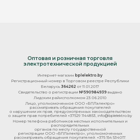
Оптовая и розничная торговля
электротехнической продукцией
Интернет-магазин
bplelektro.by
Регистрационный номер в Торговом реестре Республики
Беларусь
364262
от 11.01.2017
Свидетельство о регистрации
№590984939
выдано
Лидским райисполкомом 23.06.2010
Лицо, уполномоченное ООО «БПЛэлектро»
рассматривать обращения покупателей
о нарушении их прав, предусмотренных законодательством
о защите прав потребителей +37529 1144853, info@bplelektro.by
Номер телефона работников местных исполнительных и
распорядительных
органов по месту государственной
регистрации ООО «БПЛэлектро», уполномоченных
рассматривать обращения покупателей: +375 154 534017.