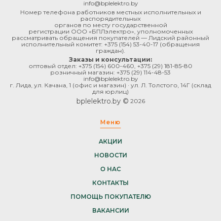
info@bplelektro.by
Номер телефона работников местных исполнительных и
распорядительных
органов по месту государственной
регистрации ООО «БПЛэлектро», уполномоченных
рассматривать обращения покупателей — Лидский районный
исполнительный комитет:
+375 (154) 53-40-17
(обращения
граждан).
Заказы и консультации:
оптовый отдел:
+375 (154) 600-460
,
+375 (29) 181-85-80
розничный магазин:
+375 (29) 114-48-53
info@bplelektro.by
г. Лида, ул. Качана, 1 (офис и магазин) · ул. Л. Толстого, 14Г (склад
для юрлиц)
bplelektro.by ©
2026
Меню
АКЦИИ
НОВОСТИ
О НАС
КОНТАКТЫ
ПОМОЩЬ ПОКУПАТЕЛЮ
ВАКАНСИИ