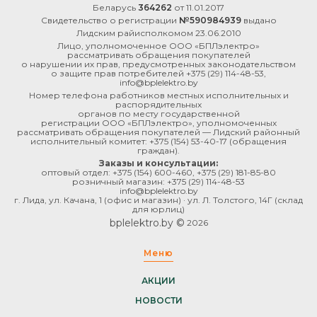
Беларусь
364262
от 11.01.2017
Свидетельство о регистрации
№590984939
выдано
Лидским райисполкомом 23.06.2010
Лицо, уполномоченное ООО «БПЛэлектро»
рассматривать обращения покупателей
о нарушении их прав, предусмотренных законодательством
о защите прав потребителей
+375 (29) 114-48-53
,
info@bplelektro.by
Номер телефона работников местных исполнительных и
распорядительных
органов по месту государственной
регистрации ООО «БПЛэлектро», уполномоченных
рассматривать обращения покупателей — Лидский районный
исполнительный комитет:
+375 (154) 53-40-17
(обращения
граждан).
Заказы и консультации:
оптовый отдел:
+375 (154) 600-460
,
+375 (29) 181-85-80
розничный магазин:
+375 (29) 114-48-53
info@bplelektro.by
г. Лида, ул. Качана, 1 (офис и магазин) · ул. Л. Толстого, 14Г (склад
для юрлиц)
bplelektro.by ©
2026
Меню
АКЦИИ
НОВОСТИ