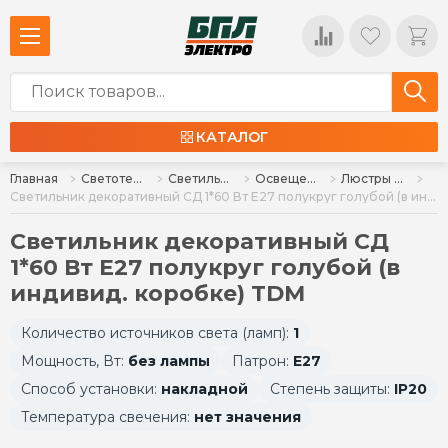
КАТАЛОГ
Главная
Светотехника
Светильники
Освещение для дома и интерьера
Люстры и декоративные светильники
Светильник декоративный СД 1*60 Вт E27 полукруг голубой (в индивид. коробке) TDM
Светильник декоративный СД
1*60 Вт E27 полукруг голубой (в
индивид. коробке) TDM
Количество источников света (ламп):
1
Мощность, Вт:
без лампы
Патрон:
E27
Способ установки:
накладной
Степень защиты:
IP20
Температура свечения:
нет значения