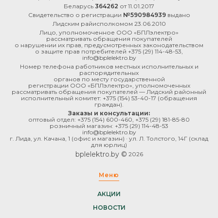
Беларусь
364262
от 11.01.2017
Свидетельство о регистрации
№590984939
выдано
Лидским райисполкомом 23.06.2010
Лицо, уполномоченное ООО «БПЛэлектро»
рассматривать обращения покупателей
о нарушении их прав, предусмотренных законодательством
о защите прав потребителей
+375 (29) 114-48-53
,
info@bplelektro.by
Номер телефона работников местных исполнительных и
распорядительных
органов по месту государственной
регистрации ООО «БПЛэлектро», уполномоченных
рассматривать обращения покупателей — Лидский районный
исполнительный комитет:
+375 (154) 53-40-17
(обращения
граждан).
Заказы и консультации:
оптовый отдел:
+375 (154) 600-460
,
+375 (29) 181-85-80
розничный магазин:
+375 (29) 114-48-53
info@bplelektro.by
г. Лида, ул. Качана, 1 (офис и магазин) · ул. Л. Толстого, 14Г (склад
для юрлиц)
bplelektro.by ©
2026
Меню
АКЦИИ
НОВОСТИ