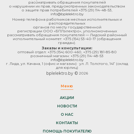
рассматривать обращения покупателей
о нарушении их прав, предусмотренных законодательством
о защите прав потребителей
+375 (29) 114-48-53
,
info@bplelektro.by
Номер телефона работников местных исполнительных и
распорядительных
органов по месту государственной
регистрации ООО «БПЛэлектро», уполномоченных
рассматривать обращения покупателей — Лидский районный
исполнительный комитет:
+375 (154) 53-40-17
(обращения
граждан).
Заказы и консультации:
оптовый отдел:
+375 (154) 600-460
,
+375 (29) 181-85-80
розничный магазин:
+375 (29) 114-48-53
info@bplelektro.by
г. Лида, ул. Качана, 1 (офис и магазин) · ул. Л. Толстого, 14Г (склад
для юрлиц)
bplelektro.by ©
2026
Меню
АКЦИИ
НОВОСТИ
О НАС
КОНТАКТЫ
ПОМОЩЬ ПОКУПАТЕЛЮ