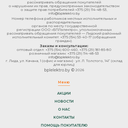
рассматривать обращения покупателей
о нарушении их прав, предусмотренных законодательством
о защите прав потребителей
+375 (29) 114-48-53
,
info@bplelektro.by
Номер телефона работников местных исполнительных и
распорядительных
органов по месту государственной
регистрации ООО «БПЛэлектро», уполномоченных
рассматривать обращения покупателей — Лидский районный
исполнительный комитет:
+375 (154) 53-40-17
(обращения
граждан).
Заказы и консультации:
оптовый отдел:
+375 (154) 600-460
,
+375 (29) 181-85-80
розничный магазин:
+375 (29) 114-48-53
info@bplelektro.by
г. Лида, ул. Качана, 1 (офис и магазин) · ул. Л. Толстого, 14Г (склад
для юрлиц)
bplelektro.by ©
2026
Меню
АКЦИИ
НОВОСТИ
О НАС
КОНТАКТЫ
ПОМОЩЬ ПОКУПАТЕЛЮ