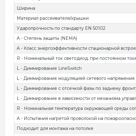
Ширина
Материал рассеивателя/крышки
Ударопрочность по стандарту EN 50102
A - Степень защиты (NEMA)
A - Класс энергоэффективности стационарной встро
R - Номинальный ток светодиод. при постоянном ток
L - Диммирование LineSwitch
L - Диммирование модуляцией сетевого напряжения
L - Диммирование с отсечкой фазы по заднему фронт
L - Диммирование в зависимости от механизма управ
R - Номинальная температура окружающей среды сог
A - Испытания нагретой проволокой на пожароопаснос
Подходит для монтажа на потолке