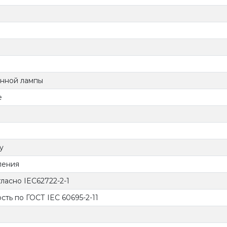
енной лампы
е
у
ления
ласно IEC62722-2-1
ть по ГОСТ IEC 60695-2-11