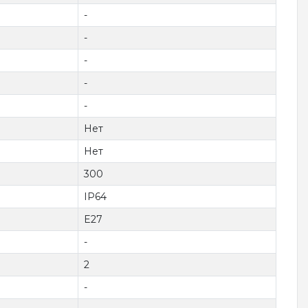
-
-
-
-
-
Нет
Нет
300
IP64
E27
-
2
-