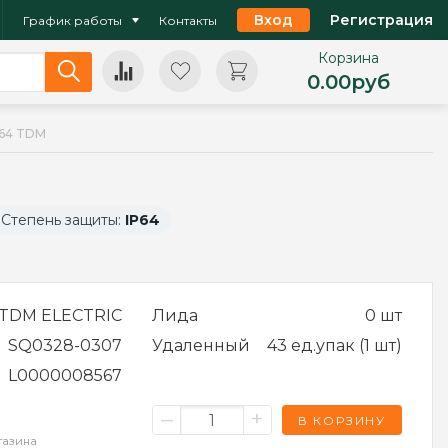
Вход
Регистрация
График работы
Контакты
Корзина
0.00
руб
P64 TDM
Степень защиты:
IP64
TDM ELECTRIC
Лида
0 шт
SQ0328-0307
Удаленный
43 ед.упак (1 шт)
L0000008567
–
+
В КОРЗИНУ
газина