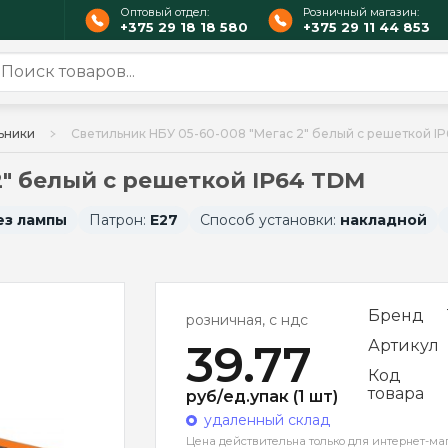
Оптовый отдел:
Розничный магазин:
+375 29 18 18 580
+375 29 11 44 853
ьники
Светильник НБУ 05-60-008 "Мегас 2" белый с решеткой I
2" белый с решеткой IP64 TDM
ез лампы
Патрон:
E27
Способ установки:
накладной
Бренд
розничная, с ндс
39.77
Артикул
Код
товара
руб/ед.упак (1 шт)
удаленный склад
Цена действительна только для интернет-ма