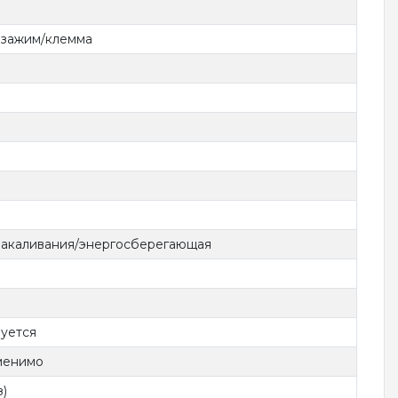
 зажим/клемма
накаливания/энергосберегающая
уется
менимо
з)