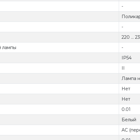
-
Полика
-
220 ... 2
й лампы
-
IP54
II
Лампа 
Нет
Нет
0.01
Белый
AC (пер