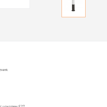
ения.
 цоколем E27.