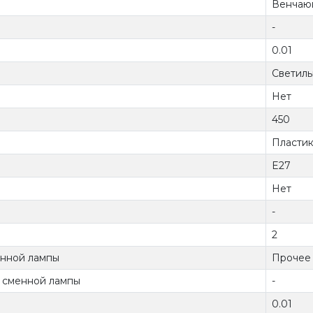
Венчающ
-
0.01
Светиль
Нет
450
Пласти
E27
Нет
-
2
енной лампы
Прочее
т сменной лампы
-
0.01