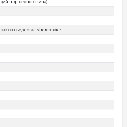
ий (торшерного типа)
ник на пьедестале/подставке
к