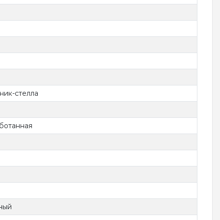
ник-стелла
ботанная
ный