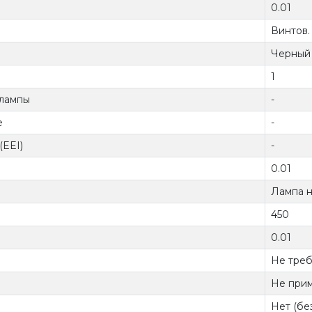
0.01
Винтов.
Черный
1
 лампы
-
е
-
(EEI)
-
0.01
Лампа 
450
0.01
Не треб
Не при
Нет (бе