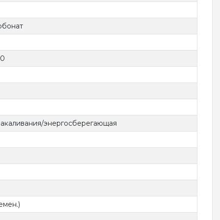
рбонат
30
накаливания/энергосберегающая
емен.)