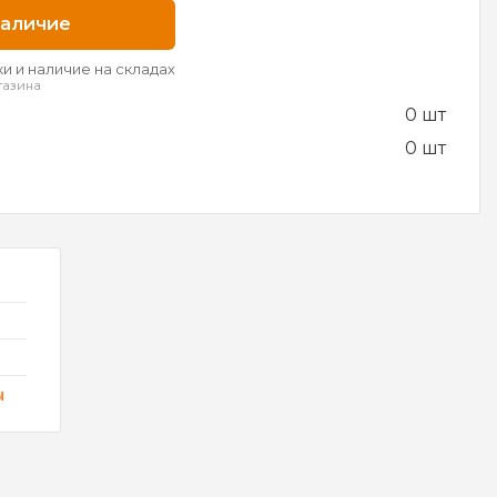
наличие
и и наличие на складах
газина
0 шт
0 шт
ы