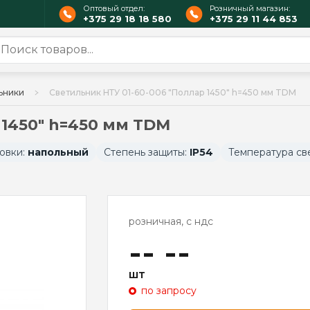
Оптовый отдел:
Розничный магазин:
+375 29 18 18 580
+375 29 11 44 853
ьники
Светильник НТУ 01-60-006 "Поллар 1450" h=450 мм TDM
 1450" h=450 мм TDM
овки:
напольный
Степень защиты:
IP54
Температура св
розничная, с ндс
-- --
шт
по запросу