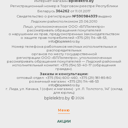
Интернет-магазин
bplelektro.by
Регистрационный номер в Торговом реестре Республики
Беларусь
364262
от 11.01.2017
Свидетельство о регистрации
№590984939
выдано
Лидским райисполкомом 23.06.2010
Лицо, уполномоченное ООО «БПЛэлектро»
рассматривать обращения покупателей
о нарушении их прав, предусмотренных законодательством
о защите прав потребителей
+375 (29) 114-48-53
,
info@bplelektro.by
Номер телефона работников местных исполнительных и
распорядительных
органов по месту государственной
регистрации ООО «БПЛэлектро», уполномоченных
рассматривать обращения покупателей — Лидский районный
исполнительный комитет:
+375 (154) 53-40-17
(обращения
граждан).
Заказы и консультации:
оптовый отдел:
+375 (154) 600-460
,
+375 (29) 181-85-80
розничный магазин:
+375 (29) 114-48-53
info@bplelektro.by
г. Лида, ул. Качана, 1 (офис и магазин) · ул. Л. Толстого, 14Г (склад
для юрлиц)
bplelektro.by ©
2026
Меню
АКЦИИ