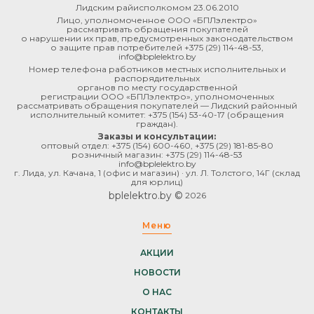
Лидским райисполкомом 23.06.2010
Лицо, уполномоченное ООО «БПЛэлектро»
рассматривать обращения покупателей
о нарушении их прав, предусмотренных законодательством
о защите прав потребителей
+375 (29) 114-48-53
,
info@bplelektro.by
Номер телефона работников местных исполнительных и
распорядительных
органов по месту государственной
регистрации ООО «БПЛэлектро», уполномоченных
рассматривать обращения покупателей — Лидский районный
исполнительный комитет:
+375 (154) 53-40-17
(обращения
граждан).
Заказы и консультации:
оптовый отдел:
+375 (154) 600-460
,
+375 (29) 181-85-80
розничный магазин:
+375 (29) 114-48-53
info@bplelektro.by
г. Лида, ул. Качана, 1 (офис и магазин) · ул. Л. Толстого, 14Г (склад
для юрлиц)
bplelektro.by ©
2026
Меню
АКЦИИ
НОВОСТИ
О НАС
КОНТАКТЫ