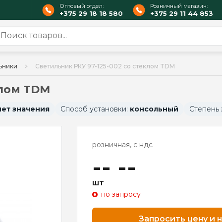
Оптовый отдел:
Розничный магазин:
+375 29 18 18 580
+375 29 11 44 853
ьники
Светильник РКУ 97-125-002 со стеклом TDM
клом TDM
нет значения
Способ установки:
консольный
Степень
розничная, с ндс
-- --
шт
по запросу
Запросить цену и 