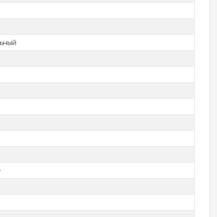
ьный
е