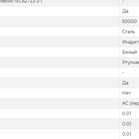
ласно IEC62722-2-1
-
Да
50000
Сталь
Индукт
Белый
Ртутна
-
Да
Нет
AC (пер
0.01
0.01
0.01