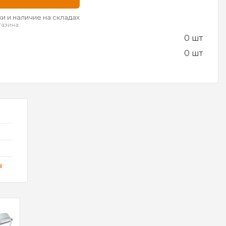
и и наличие на складах
газина
0 шт
0 шт
ы