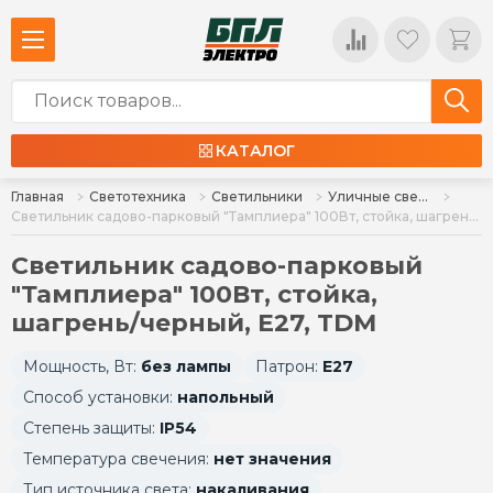
КАТАЛОГ
Главная
Светотехника
Светильники
Уличные светильники
Светильник садово-парковый "Тамплиера" 100Вт, стойка, шагрень/черный, Е27, TDM
Светильник садово-парковый
"Тамплиера" 100Вт, стойка,
шагрень/черный, Е27, TDM
Мощность, Вт:
без лампы
Патрон:
E27
Способ установки:
напольный
Степень защиты:
IP54
Температура свечения:
нет значения
Тип источника света:
накаливания