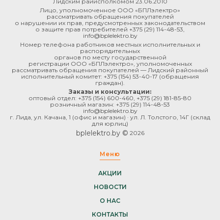
Лидским райисполкомом 23.06.2010
Лицо, уполномоченное ООО «БПЛэлектро»
рассматривать обращения покупателей
о нарушении их прав, предусмотренных законодательством
о защите прав потребителей
+375 (29) 114-48-53
,
info@bplelektro.by
Номер телефона работников местных исполнительных и
распорядительных
органов по месту государственной
регистрации ООО «БПЛэлектро», уполномоченных
рассматривать обращения покупателей — Лидский районный
исполнительный комитет:
+375 (154) 53-40-17
(обращения
граждан).
Заказы и консультации:
оптовый отдел:
+375 (154) 600-460
,
+375 (29) 181-85-80
розничный магазин:
+375 (29) 114-48-53
info@bplelektro.by
г. Лида, ул. Качана, 1 (офис и магазин) · ул. Л. Толстого, 14Г (склад
для юрлиц)
bplelektro.by ©
2026
Меню
АКЦИИ
НОВОСТИ
О НАС
КОНТАКТЫ