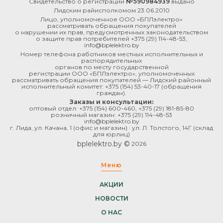
Свидетельство о регистрации
№590984939
выдано
Лидским райисполкомом 23.06.2010
Лицо, уполномоченное ООО «БПЛэлектро»
рассматривать обращения покупателей
о нарушении их прав, предусмотренных законодательством
о защите прав потребителей
+375 (29) 114-48-53
,
info@bplelektro.by
Номер телефона работников местных исполнительных и
распорядительных
органов по месту государственной
регистрации ООО «БПЛэлектро», уполномоченных
рассматривать обращения покупателей — Лидский районный
исполнительный комитет:
+375 (154) 53-40-17
(обращения
граждан).
Заказы и консультации:
оптовый отдел:
+375 (154) 600-460
,
+375 (29) 181-85-80
розничный магазин:
+375 (29) 114-48-53
info@bplelektro.by
г. Лида, ул. Качана, 1 (офис и магазин) · ул. Л. Толстого, 14Г (склад
для юрлиц)
bplelektro.by ©
2026
Меню
АКЦИИ
НОВОСТИ
О НАС