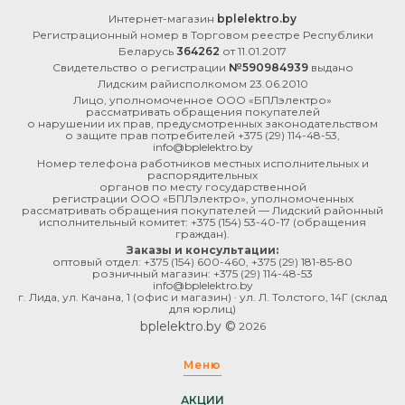
Интернет-магазин
bplelektro.by
Регистрационный номер в Торговом реестре Республики
Беларусь
364262
от 11.01.2017
Свидетельство о регистрации
№590984939
выдано
Лидским райисполкомом 23.06.2010
Лицо, уполномоченное ООО «БПЛэлектро»
рассматривать обращения покупателей
о нарушении их прав, предусмотренных законодательством
о защите прав потребителей
+375 (29) 114-48-53
,
info@bplelektro.by
Номер телефона работников местных исполнительных и
распорядительных
органов по месту государственной
регистрации ООО «БПЛэлектро», уполномоченных
рассматривать обращения покупателей — Лидский районный
исполнительный комитет:
+375 (154) 53-40-17
(обращения
граждан).
Заказы и консультации:
оптовый отдел:
+375 (154) 600-460
,
+375 (29) 181-85-80
розничный магазин:
+375 (29) 114-48-53
info@bplelektro.by
г. Лида, ул. Качана, 1 (офис и магазин) · ул. Л. Толстого, 14Г (склад
для юрлиц)
bplelektro.by ©
2026
Меню
АКЦИИ