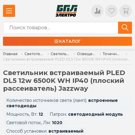
КАТАЛОГ
Главная
Светотехника
Светильники
Освещение для дома и интерьера
Точечные : встраиваемые и накладные
Светильник встраиваемый PLED DL5 12w 6500K WH IP40 (плоский рассеиватель) Jazzway
Светильник встраиваемый PLED
DL5 12w 6500K WH IP40 (плоский
рассеиватель) Jazzway
Количество источников света (ламп):
встроенные
светодиоды
Мощность, Вт:
12
Патрон:
светодиодный модуль
Световой поток, Лм:
1020
Способ установки:
встраиваемый