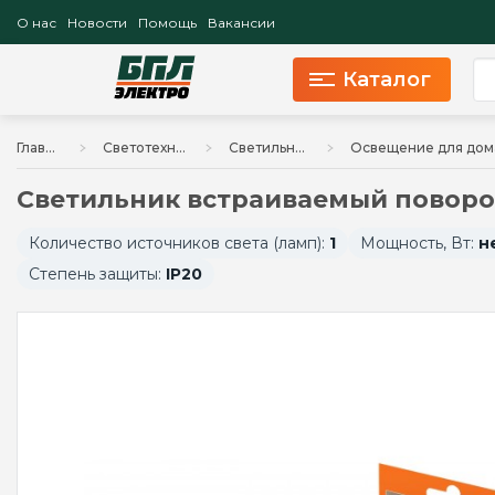
О нас
Новости
Помощь
Вакансии
Каталог
Главная
Светотехника
Светильники
Светильник встраиваемый поворот
Количество источников света (ламп):
1
Мощность, Вт:
н
Степень защиты:
IP20