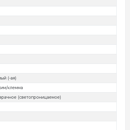
ый (-ая)
жим/клемма
зрачное (светопроницаемое)