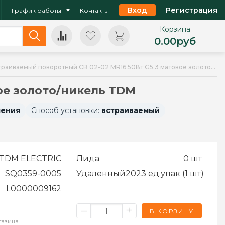
Вход
Регистрация
График работы
Контакты
Корзина
0.00
руб
Светильник встраиваемый поворотный СВ 02-02 MR16 50Вт G5.3 матовое золото/никель TDM
ое золото/никель TDM
чения
Способ установки:
встраиваемый
TDM ELECTRIC
Лида
0 шт
SQ0359-0005
Удаленный
2023 ед.упак (1 шт)
L0000009162
–
+
В КОРЗИНУ
газина