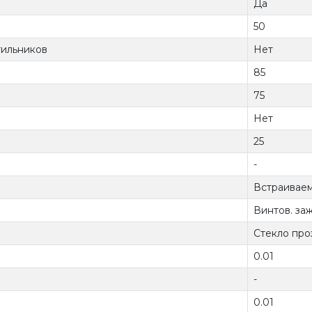
Да
50
тильников
Нет
85
75
Нет
25
-
Встраиваем
Винтов. за
Стекло про
0.01
-
0.01