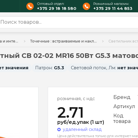
Оптовый отдел:
Розничный магазин:
+375 29 18 18 580
+375 29 11 44 853
Освещение для дома и интерьера
Точечные : встраиваемые и накладные
ный СВ 02-02 MR16 50Вт G5.3 матов
ет значения
Патрон:
G5.3
Световой поток, Лм:
нет зна
Бренд
розничная, с ндс
2.71
Артикул
Код
товара
руб/ед.упак (1 шт)
удаленный склад
Цена действительна только для интернет-ма