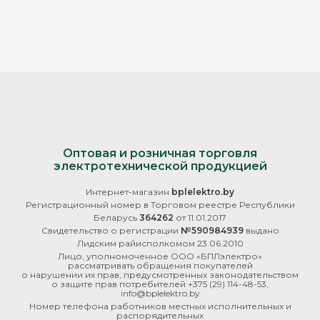
Оптовая и розничная торговля
электротехнической продукцией
Интернет-магазин
bplelektro.by
Регистрационный номер в Торговом реестре Республики
Беларусь
364262
от 11.01.2017
Свидетельство о регистрации
№590984939
выдано
Лидским райисполкомом 23.06.2010
Лицо, уполномоченное ООО «БПЛэлектро»
рассматривать обращения покупателей
о нарушении их прав, предусмотренных законодательством
о защите прав потребителей
+375 (29) 114-48-53
,
info@bplelektro.by
Номер телефона работников местных исполнительных и
распорядительных