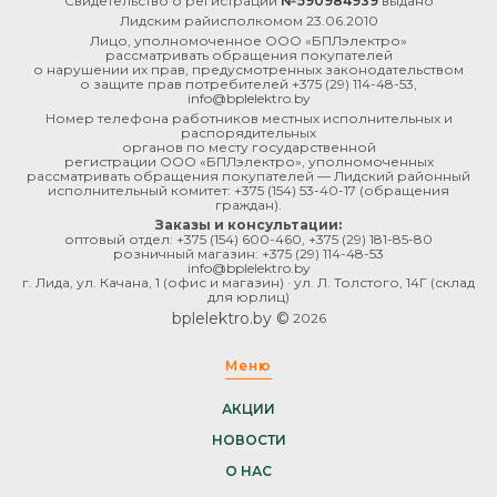
Свидетельство о регистрации
№590984939
выдано
Лидским райисполкомом 23.06.2010
Лицо, уполномоченное ООО «БПЛэлектро»
рассматривать обращения покупателей
о нарушении их прав, предусмотренных законодательством
о защите прав потребителей
+375 (29) 114-48-53
,
info@bplelektro.by
Номер телефона работников местных исполнительных и
распорядительных
органов по месту государственной
регистрации ООО «БПЛэлектро», уполномоченных
рассматривать обращения покупателей — Лидский районный
исполнительный комитет:
+375 (154) 53-40-17
(обращения
граждан).
Заказы и консультации:
оптовый отдел:
+375 (154) 600-460
,
+375 (29) 181-85-80
розничный магазин:
+375 (29) 114-48-53
info@bplelektro.by
г. Лида, ул. Качана, 1 (офис и магазин) · ул. Л. Толстого, 14Г (склад
для юрлиц)
bplelektro.by ©
2026
Меню
АКЦИИ
НОВОСТИ
О НАС