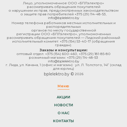
Лицо, уполномоченное ООО «БПЛэлектро»
рассматривать обращения покупателей
о нарушении их прав, предусмотренных законодательством
о защите прав потребителей
+375 (29) 114-48-53
,
info@bplelektro.by
Номер телефона работников местных исполнительных и
распорядительных
органов по месту государственной
регистрации ООО «БПЛэлектро», уполномоченных
рассматривать обращения покупателей — Лидский районный
исполнительный комитет:
+375 (154) 53-40-17
(обращения
граждан).
Заказы и консультации:
оптовый отдел:
+375 (154) 600-460
,
+375 (29) 181-85-80
розничный магазин:
+375 (29) 114-48-53
info@bplelektro.by
г. Лида, ул. Качана, 1 (офис и магазин) · ул. Л. Толстого, 14Г (склад
для юрлиц)
bplelektro.by ©
2026
Меню
АКЦИИ
НОВОСТИ
О НАС
КОНТАКТЫ