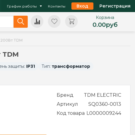
Вход
Регистрация
График работы
Контакты
Корзина
0.00
руб
-200Вт TDM
т TDM
ень защиты:
IP31
Тип:
трансформатор
Бренд
TDM ELECTRIC
Артикул
SQ0360-0013
Код товара
L0000009244