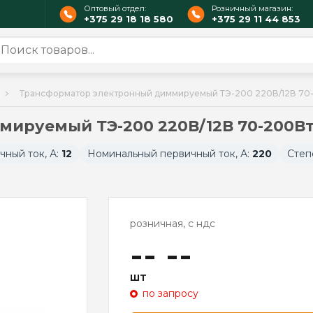
Оптовый отдел:
Розничный магазин:
+375 29 18 18 580
+375 29 11 44 853
Трансформатор электронный диммируемый ТЭ-200 220В/12В 70
ируемый ТЭ-200 220В/12В 70-200В
ный ток, А:
12
Номинальный первичный ток, А:
220
Степ
розничная, с ндс
-- --
шт
по запросу