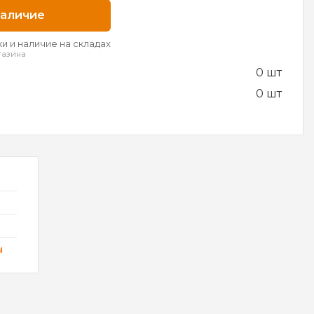
наличие
и и наличие на складах
газина
0 шт
0 шт
ы