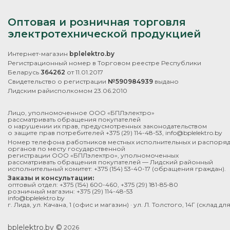
Оптовая и розничная торговля
электротехнической продукцией
Интернет-магазин
bplelektro.by
Регистрационный номер в Торговом реестре Республики
Беларусь
364262
от 11.01.2017
Свидетельство о регистрации
№590984939
выдано
Лидским райисполкомом 23.06.2010
Лицо, уполномоченное ООО «БПЛэлектро»
рассматривать обращения покупателей
о нарушении их прав, предусмотренных законодательством
о защите прав потребителей
+375 (29) 114-48-53
,
info@bplelektro.by
Номер телефона работников местных исполнительных и распоря
органов по месту государственной
регистрации ООО «БПЛэлектро», уполномоченных
рассматривать обращения покупателей — Лидский районный
исполнительный комитет:
+375 (154) 53-40-17
(обращения граждан).
Заказы и консультации:
оптовый отдел:
+375 (154) 600-460
,
+375 (29) 181-85-80
розничный магазин:
+375 (29) 114-48-53
info@bplelektro.by
г. Лида, ул. Качана, 1 (офис и магазин) · ул. Л. Толстого, 14Г (склад д
bplelektro.by ©
2026