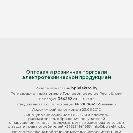
Оптовая и розничная торговля
электротехнической продукцией
Интернет-магазин
bplelektro.by
Регистрационный номер в Торговом реестре Республики
Беларусь
364262
от 11.01.2017
Свидетельство о регистрации
№590984939
выдано
Лидским райисполкомом 23.06.2010
Лицо, уполномоченное ООО «БПЛэлектро»
рассматривать обращения покупателей
о нарушении их прав, предусмотренных законодательством
о защите прав потребителей +37529 1144853, info@bplelektro.by
Номер телефона работников местных исполнительных и