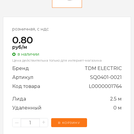
розничная, с ндс
0.80
руб/м
в наличии
Цена действительна только для интернет-магазина
Бренд
TDM ELECTRIC
Артикул
SQ0401-0021
Код товара
L0000001764
Лида
2.5 м
Удаленный
0 м
–
+
В КОРЗИНУ