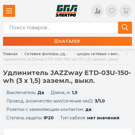
КАТАЛОГ
Главная
Сетевые фильтры, удлинители, колодки
шнуры сетевые с вилкой
Удлинитель JAZZway ETD-03U-150-wh (3 x 1,5) заземл., выкл.
Удлинитель JAZZway ETD-03U-150-
wh (3 x 1,5) заземл., выкл.
Выключатель:
Да
Длина, м:
1,5
Провод, (количество жил/сечение мм2):
3/1,0
Розетки с заземляющим контактом:
да
Степень защиты:
IP20
Тип кабеля:
нет значения