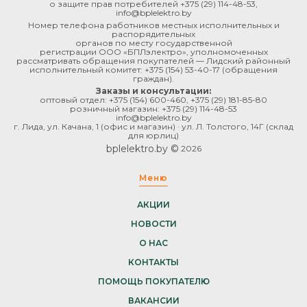
о защите прав потребителей
+375 (29) 114-48-53
,
info@bplelektro.by
Номер телефона работников местных исполнительных и
распорядительных
органов по месту государственной
регистрации ООО «БПЛэлектро», уполномоченных
рассматривать обращения покупателей — Лидский районный
исполнительный комитет:
+375 (154) 53-40-17
(обращения
граждан).
Заказы и консультации:
оптовый отдел:
+375 (154) 600-460
,
+375 (29) 181-85-80
розничный магазин:
+375 (29) 114-48-53
info@bplelektro.by
г. Лида, ул. Качана, 1 (офис и магазин) · ул. Л. Толстого, 14Г (склад
для юрлиц)
bplelektro.by ©
2026
Меню
АКЦИИ
НОВОСТИ
О НАС
КОНТАКТЫ
ПОМОЩЬ ПОКУПАТЕЛЮ
ВАКАНСИИ