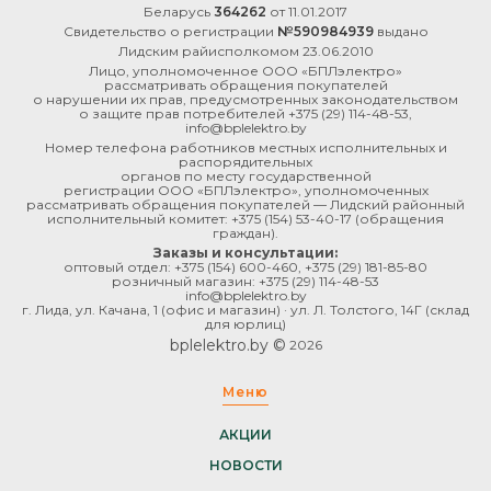
Беларусь
364262
от 11.01.2017
Свидетельство о регистрации
№590984939
выдано
Лидским райисполкомом 23.06.2010
Лицо, уполномоченное ООО «БПЛэлектро»
рассматривать обращения покупателей
о нарушении их прав, предусмотренных законодательством
о защите прав потребителей
+375 (29) 114-48-53
,
info@bplelektro.by
Номер телефона работников местных исполнительных и
распорядительных
органов по месту государственной
регистрации ООО «БПЛэлектро», уполномоченных
рассматривать обращения покупателей — Лидский районный
исполнительный комитет:
+375 (154) 53-40-17
(обращения
граждан).
Заказы и консультации:
оптовый отдел:
+375 (154) 600-460
,
+375 (29) 181-85-80
розничный магазин:
+375 (29) 114-48-53
info@bplelektro.by
г. Лида, ул. Качана, 1 (офис и магазин) · ул. Л. Толстого, 14Г (склад
для юрлиц)
bplelektro.by ©
2026
Меню
АКЦИИ
НОВОСТИ