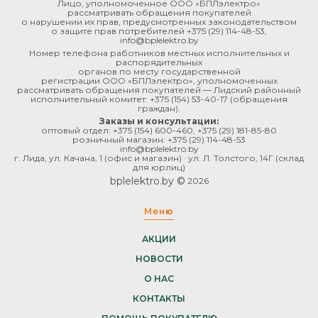
Лицо, уполномоченное ООО «БПЛэлектро»
рассматривать обращения покупателей
о нарушении их прав, предусмотренных законодательством
о защите прав потребителей
+375 (29) 114-48-53
,
info@bplelektro.by
Номер телефона работников местных исполнительных и
распорядительных
органов по месту государственной
регистрации ООО «БПЛэлектро», уполномоченных
рассматривать обращения покупателей — Лидский районный
исполнительный комитет:
+375 (154) 53-40-17
(обращения
граждан).
Заказы и консультации:
оптовый отдел:
+375 (154) 600-460
,
+375 (29) 181-85-80
розничный магазин:
+375 (29) 114-48-53
info@bplelektro.by
г. Лида, ул. Качана, 1 (офис и магазин) · ул. Л. Толстого, 14Г (склад
для юрлиц)
bplelektro.by ©
2026
Меню
АКЦИИ
НОВОСТИ
О НАС
КОНТАКТЫ