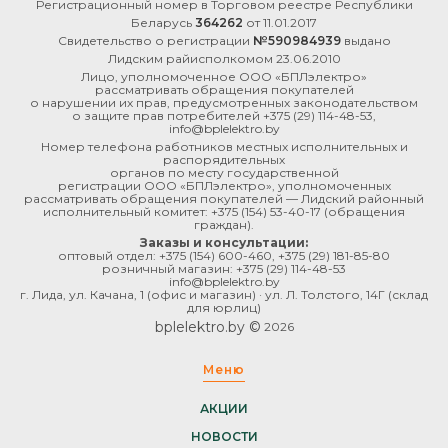
Регистрационный номер в Торговом реестре Республики
Беларусь
364262
от 11.01.2017
Свидетельство о регистрации
№590984939
выдано
Лидским райисполкомом 23.06.2010
Лицо, уполномоченное ООО «БПЛэлектро»
рассматривать обращения покупателей
о нарушении их прав, предусмотренных законодательством
о защите прав потребителей
+375 (29) 114-48-53
,
info@bplelektro.by
Номер телефона работников местных исполнительных и
распорядительных
органов по месту государственной
регистрации ООО «БПЛэлектро», уполномоченных
рассматривать обращения покупателей — Лидский районный
исполнительный комитет:
+375 (154) 53-40-17
(обращения
граждан).
Заказы и консультации:
оптовый отдел:
+375 (154) 600-460
,
+375 (29) 181-85-80
розничный магазин:
+375 (29) 114-48-53
info@bplelektro.by
г. Лида, ул. Качана, 1 (офис и магазин) · ул. Л. Толстого, 14Г (склад
для юрлиц)
bplelektro.by ©
2026
Меню
АКЦИИ
НОВОСТИ