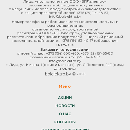
Лицо, уполномоченное ООО «БПЛэлектро»
рассматривать обращения покупателей
о нарушении их прав, предусмотренных законодательством
о защите прав потребителей
+375 (29) 114-48-53
,
info@bplelektro.by
Номер телефона работников местных исполнительных и
распорядительных
органов по месту государственной
регистрации ООО «БПЛэлектро», уполномоченных
рассматривать обращения покупателей — Лидский районный
исполнительный комитет:
+375 (154) 53-40-17
(обращения
граждан).
Заказы и консультации:
оптовый отдел:
+375 (154) 600-460
,
+375 (29) 181-85-80
розничный магазин:
+375 (29) 114-48-53
info@bplelektro.by
г. Лида, ул. Качана, 1 (офис и магазин) · ул. Л. Толстого, 14Г (склад
для юрлиц)
bplelektro.by ©
2026
Меню
АКЦИИ
НОВОСТИ
О НАС
КОНТАКТЫ