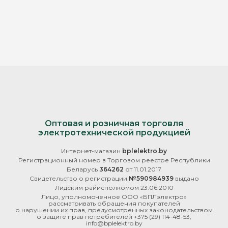
Оптовая и розничная торговля
электротехнической продукцией
Интернет-магазин
bplelektro.by
Регистрационный номер в Торговом реестре Республики
Беларусь
364262
от 11.01.2017
Свидетельство о регистрации
№590984939
выдано
Лидским райисполкомом 23.06.2010
Лицо, уполномоченное ООО «БПЛэлектро»
рассматривать обращения покупателей
о нарушении их прав, предусмотренных законодательством
о защите прав потребителей
+375 (29) 114-48-53
,
info@bplelektro.by