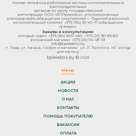
Номер телефона работников местных исполнительных и
распорядительных
органов по месту государственной
регистрации ООО «БПЛэлектро», уполномоченных
рассматривать обращения покупателей — Лидский районный
исполнительный комитет:
+375 (154) 53-40-17
(обращения
граждан).
Заказы и консультации:
оптовый отдел:
+375 (154) 600-460
,
+375 (29) 181-85-80
розничный магазин:
+375 (29) 114-48-53
info@bplelektro.by
г. Лида, ул. Качана, 1 (офис и магазин) · ул. Л. Толстого, 14Г (склад
для юрлиц)
bplelektro.by ©
2026
Меню
АКЦИИ
НОВОСТИ
О НАС
КОНТАКТЫ
ПОМОЩЬ ПОКУПАТЕЛЮ
ВАКАНСИИ
ОПЛАТА