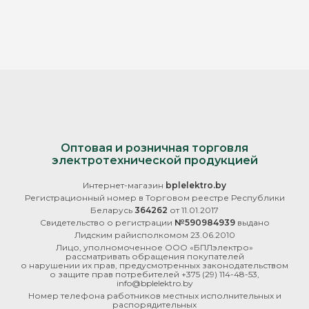
Оптовая и розничная торговля
электротехнической продукцией
Интернет-магазин
bplelektro.by
Регистрационный номер в Торговом реестре Республики
Беларусь
364262
от 11.01.2017
Свидетельство о регистрации
№590984939
выдано
Лидским райисполкомом 23.06.2010
Лицо, уполномоченное ООО «БПЛэлектро»
рассматривать обращения покупателей
о нарушении их прав, предусмотренных законодательством
о защите прав потребителей
+375 (29) 114-48-53
,
info@bplelektro.by
Номер телефона работников местных исполнительных и
распорядительных