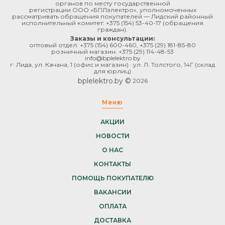
органов по месту государственной
регистрации ООО «БПЛэлектро», уполномоченных
рассматривать обращения покупателей — Лидский районный
исполнительный комитет:
+375 (154) 53-40-17
(обращения
граждан).
Заказы и консультации:
оптовый отдел:
+375 (154) 600-460
,
+375 (29) 181-85-80
розничный магазин:
+375 (29) 114-48-53
info@bplelektro.by
г. Лида, ул. Качана, 1 (офис и магазин) · ул. Л. Толстого, 14Г (склад
для юрлиц)
bplelektro.by ©
2026
Меню
АКЦИИ
НОВОСТИ
О НАС
КОНТАКТЫ
ПОМОЩЬ ПОКУПАТЕЛЮ
ВАКАНСИИ
ОПЛАТА
ДОСТАВКА