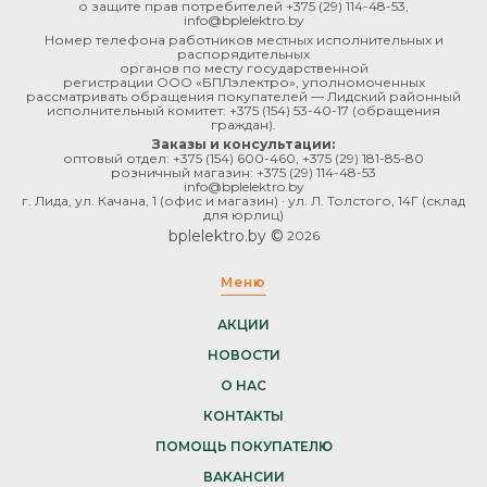
о защите прав потребителей
+375 (29) 114-48-53
,
info@bplelektro.by
Номер телефона работников местных исполнительных и
распорядительных
органов по месту государственной
регистрации ООО «БПЛэлектро», уполномоченных
рассматривать обращения покупателей — Лидский районный
исполнительный комитет:
+375 (154) 53-40-17
(обращения
граждан).
Заказы и консультации:
оптовый отдел:
+375 (154) 600-460
,
+375 (29) 181-85-80
розничный магазин:
+375 (29) 114-48-53
info@bplelektro.by
г. Лида, ул. Качана, 1 (офис и магазин) · ул. Л. Толстого, 14Г (склад
для юрлиц)
bplelektro.by ©
2026
Меню
АКЦИИ
НОВОСТИ
О НАС
КОНТАКТЫ
ПОМОЩЬ ПОКУПАТЕЛЮ
ВАКАНСИИ