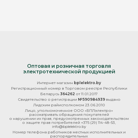
Оптовая и розничная торговля
электротехнической продукцией
Интернет-магазин
bplelektro.by
Регистрационный номер в Торговом реестре Республики
Беларусь
364262
от 11.01.2017
Свидетельство о регистрации
№590984939
выдано
Лидским райисполкомом 23.06.2010
Лицо, уполномоченное ООО «БПЛэлектро»
рассматривать обращения покупателей
о нарушении их прав, предусмотренных законодательством
о защите прав потребителей
+375 (29) 114-48-53
,
info@bplelektro.by
Номер телефона работников местных исполнительных и
распорядительных