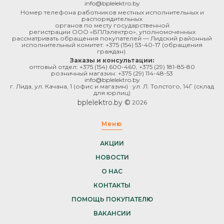
info@bplelektro.by
Номер телефона работников местных исполнительных и
распорядительных
органов по месту государственной
регистрации ООО «БПЛэлектро», уполномоченных
рассматривать обращения покупателей — Лидский районный
исполнительный комитет:
+375 (154) 53-40-17
(обращения
граждан).
Заказы и консультации:
оптовый отдел:
+375 (154) 600-460
,
+375 (29) 181-85-80
розничный магазин:
+375 (29) 114-48-53
info@bplelektro.by
г. Лида, ул. Качана, 1 (офис и магазин) · ул. Л. Толстого, 14Г (склад
для юрлиц)
bplelektro.by ©
2026
Меню
АКЦИИ
НОВОСТИ
О НАС
КОНТАКТЫ
ПОМОЩЬ ПОКУПАТЕЛЮ
ВАКАНСИИ