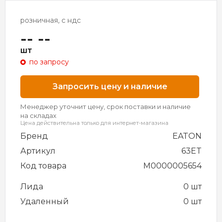
розничная, с ндс
-- --
шт
по запросу
Запросить цену и наличие
Менеджер уточнит цену, срок поставки и наличие
на складах
Цена действительна только для интернет-магазина
Бренд
EATON
Артикул
63ET
Код товара
M0000005654
Лида
0 шт
Удаленный
0 шт