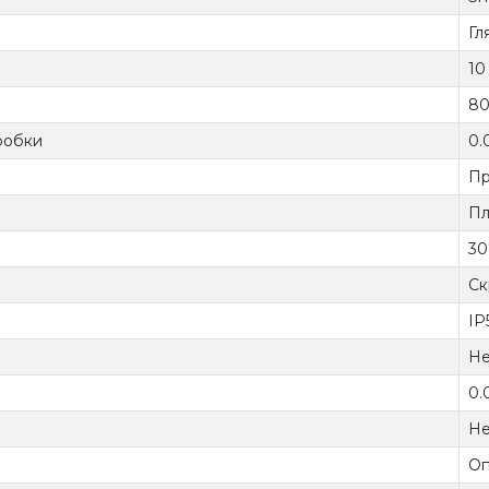
Гл
10
8
робки
0.
Пр
Пл
30 
Ск
IP
Не
0.
Не
Оп