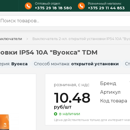
Оптовый отдел:
Розничный магазин:
+375 29 18 18 580
+375 29 11 44 853
ыключатели
Выключатель 2-кл. открытой установки IP54 10А "В
овки IP54 10А "Вуокса" TDM
ерия:
Вуокса
Способ монтажа:
открытой установки
Ст
Бренд
розничная, с ндс
10.48
Артикул
Код товара
руб/шт
в наличии
Цена действительна только для интернет-ма