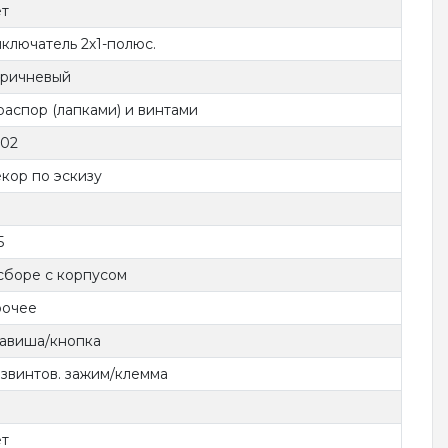
т
ключатель 2х1-полюс.
ричневый
распор (лапками) и винтами
02
кор по эскизу
5
сборе с корпусом
очее
авиша/кнопка
звинтов. зажим/клемма
т