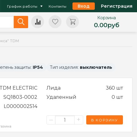
Вход
Регистрация
График работы
Контакты
Корзина
0.00
руб
уокса" TDM
епень защиты:
IP54
Тип изделия:
выключатель
TDM ELECTRIC
Лида
360 шт
SQ1803-0002
Удаленный
0 шт
L0000002514
–
+
В КОРЗИНУ
газина