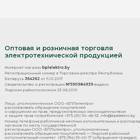
Оптовая и розничная торговля
электротехнической продукцией
Интернет-магазин
bplelektro.by
Регистрационный номер в Торговом реестре Республики
Беларусь
364262
от 11.01.2017
Свидетельство о регистрации
№590984939
выдано
Лидским райисполкомом 23.06.2010
Лицо, уполномоченное ООО «БПЛэлектро»
рассматривать обращения покупателей
о нарушении их прав, предусмотренных законодательством
о защите прав потребителей
+375 (29) 114-48-53
,
info@bplelektro.by
Номер телефона работников местных исполнительных и распоря
органов по месту государственной
регистрации ООО «БПЛэлектро», уполномоченных
рассматривать обращения покупателей — Лидский районный
исполнительный комитет:
+375 (154) 53-40-17
(обращения граждан).