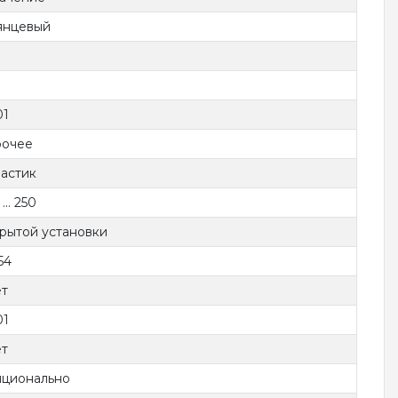
янцевый
0
01
очее
астик
... 250
рытой установки
54
т
01
т
ционально