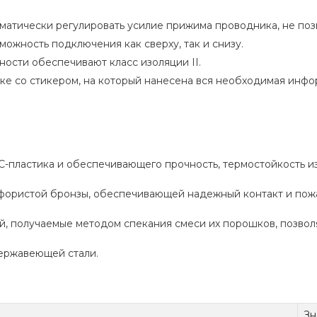
атически регулировать усилие прижима проводника, не позв
ожность подключения как сверху, так и снизу.
ности обеспечивают класс изоляции II.
е со стикером, на который нанесена вся необходимая инфор
С-пластика и обеспечивающего прочность, термостойкость и
фористой бронзы, обеспечивающей надежный контакт и пож
й, получаемые методом спекания смеси их порошков, позвол
ержавеющей стали.
Зн