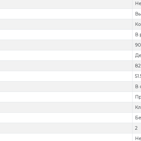
Не
Вы
Ко
В 
90
Де
82
51.
В 
Пр
Кл
Бе
2
Не