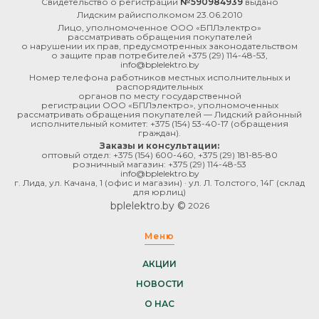
Свидетельство о регистрации
№590984939
выдано
Лидским райисполкомом 23.06.2010
Лицо, уполномоченное ООО «БПЛэлектро»
рассматривать обращения покупателей
о нарушении их прав, предусмотренных законодательством
о защите прав потребителей
+375 (29) 114-48-53
,
info@bplelektro.by
Номер телефона работников местных исполнительных и
распорядительных
органов по месту государственной
регистрации ООО «БПЛэлектро», уполномоченных
рассматривать обращения покупателей — Лидский районный
исполнительный комитет:
+375 (154) 53-40-17
(обращения
граждан).
Заказы и консультации:
оптовый отдел:
+375 (154) 600-460
,
+375 (29) 181-85-80
розничный магазин:
+375 (29) 114-48-53
info@bplelektro.by
г. Лида, ул. Качана, 1 (офис и магазин) · ул. Л. Толстого, 14Г (склад
для юрлиц)
bplelektro.by ©
2026
Меню
АКЦИИ
НОВОСТИ
О НАС