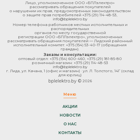
Лицо, уполномоченное ООО «БПЛэлектро»
рассматривать обращения покупателей
о нарушении их прав, предусмотренных законодательством
о защите прав потребителей
+375 (29) 114-48-53
,
info@bplelektro.by
Номер телефона работников местных исполнительных и
распорядительных
органов по месту государственной
регистрации ООО «БПЛэлектро», уполномоченных
рассматривать обращения покупателей — Лидский районный
исполнительный комитет:
+375 (154) 53-40-17
(обращения
граждан).
Заказы и консультации:
оптовый отдел:
+375 (154) 600-460
,
+375 (29) 181-85-80
розничный магазин:
+375 (29) 114-48-53
info@bplelektro.by
г. Лида, ул. Качана, 1 (офис и магазин) · ул. Л. Толстого, 14Г (склад
для юрлиц)
bplelektro.by ©
2026
Меню
АКЦИИ
НОВОСТИ
О НАС
КОНТАКТЫ