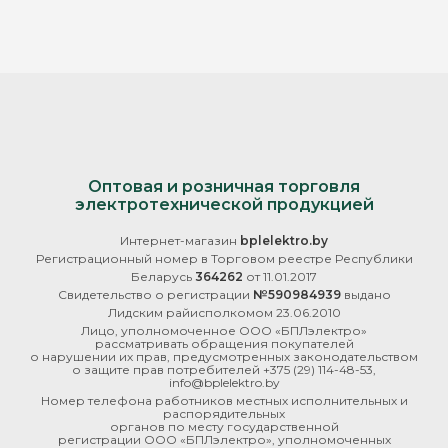
Оптовая и розничная торговля
электротехнической продукцией
Интернет-магазин
bplelektro.by
Регистрационный номер в Торговом реестре Республики
Беларусь
364262
от 11.01.2017
Свидетельство о регистрации
№590984939
выдано
Лидским райисполкомом 23.06.2010
Лицо, уполномоченное ООО «БПЛэлектро»
рассматривать обращения покупателей
о нарушении их прав, предусмотренных законодательством
о защите прав потребителей
+375 (29) 114-48-53
,
info@bplelektro.by
Номер телефона работников местных исполнительных и
распорядительных
органов по месту государственной
регистрации ООО «БПЛэлектро», уполномоченных