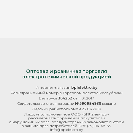
Оптовая и розничная торговля
электротехнической продукцией
Интернет-магазин
bplelektro.by
Регистрационный номер в Торговом реестре Республики
Беларусь
364262
от 11.01.2017
Свидетельство о регистрации
№590984939
выдано
Лидским райисполкомом 23.06.2010
Лицо, уполномоченное ООО «БПЛэлектро»
рассматривать обращения покупателей
о нарушении их прав, предусмотренных законодательством
о защите прав потребителей
+375 (29) 114-48-53
,
info@bplelektro.by