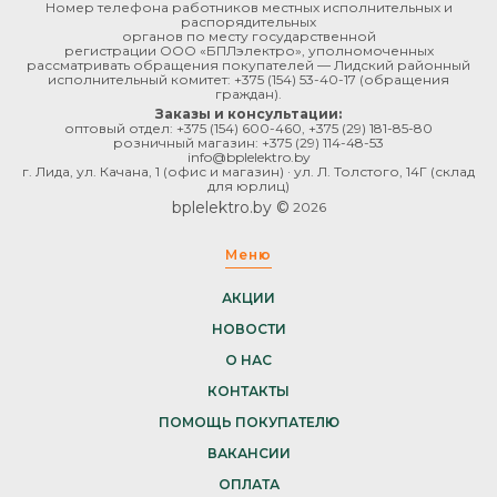
Номер телефона работников местных исполнительных и
распорядительных
органов по месту государственной
регистрации ООО «БПЛэлектро», уполномоченных
рассматривать обращения покупателей — Лидский районный
исполнительный комитет:
+375 (154) 53-40-17
(обращения
граждан).
Заказы и консультации:
оптовый отдел:
+375 (154) 600-460
,
+375 (29) 181-85-80
розничный магазин:
+375 (29) 114-48-53
info@bplelektro.by
г. Лида, ул. Качана, 1 (офис и магазин) · ул. Л. Толстого, 14Г (склад
для юрлиц)
bplelektro.by ©
2026
Меню
АКЦИИ
НОВОСТИ
О НАС
КОНТАКТЫ
ПОМОЩЬ ПОКУПАТЕЛЮ
ВАКАНСИИ
ОПЛАТА