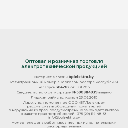
Оптовая и розничная торговля
электротехнической продукцией
Интернет-магазин
bplelektro.by
Регистрационный номер в Торговом реестре Республики
Беларусь
364262
от 11.01.2017
Свидетельство о регистрации
№590984939
выдано
Лидским райисполкомом 23.06.2010
Лицо, уполномоченное ООО «БПЛэлектро»
рассматривать обращения покупателей
о нарушении их прав, предусмотренных законодательством
о защите прав потребителей
+375 (29) 114-48-53
,
info@bplelektro.by
Номер телефона работников местных исполнительных и
распорядительных