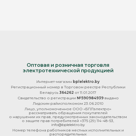
Оптовая и розничная торговля
электротехнической продукцией
Интернет-магазин
bplelektro.by
Регистрационный номер в Торговом реестре Республики
Беларусь
364262
от 11.01.2017
Свидетельство о регистрации
№590984939
выдано
Лидским райисполкомом 23.06.2010
Лицо, уполномоченное ООО «БПЛэлектро»
рассматривать обращения покупателей
о нарушении их прав, предусмотренных законодательством
о защите прав потребителей
+375 (29) 114-48-53
,
info@bplelektro.by
Номер телефона работников местных исполнительных и
распорядительных