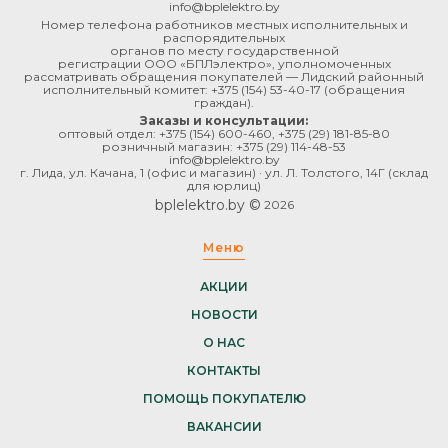
info@bplelektro.by
Номер телефона работников местных исполнительных и
распорядительных
органов по месту государственной
регистрации ООО «БПЛэлектро», уполномоченных
рассматривать обращения покупателей — Лидский районный
исполнительный комитет:
+375 (154) 53-40-17
(обращения
граждан).
Заказы и консультации:
оптовый отдел:
+375 (154) 600-460
,
+375 (29) 181-85-80
розничный магазин:
+375 (29) 114-48-53
info@bplelektro.by
г. Лида, ул. Качана, 1 (офис и магазин) · ул. Л. Толстого, 14Г (склад
для юрлиц)
bplelektro.by ©
2026
Меню
АКЦИИ
НОВОСТИ
О НАС
КОНТАКТЫ
ПОМОЩЬ ПОКУПАТЕЛЮ
ВАКАНСИИ