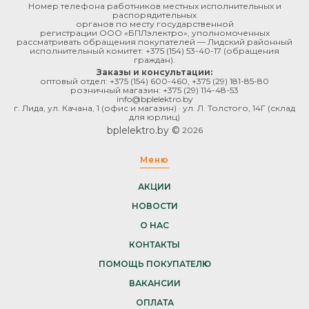
Номер телефона работников местных исполнительных и
распорядительных
органов по месту государственной
регистрации ООО «БПЛэлектро», уполномоченных
рассматривать обращения покупателей — Лидский районный
исполнительный комитет:
+375 (154) 53-40-17
(обращения
граждан).
Заказы и консультации:
оптовый отдел:
+375 (154) 600-460
,
+375 (29) 181-85-80
розничный магазин:
+375 (29) 114-48-53
info@bplelektro.by
г. Лида, ул. Качана, 1 (офис и магазин) · ул. Л. Толстого, 14Г (склад
для юрлиц)
bplelektro.by ©
2026
Меню
АКЦИИ
НОВОСТИ
О НАС
КОНТАКТЫ
ПОМОЩЬ ПОКУПАТЕЛЮ
ВАКАНСИИ
ОПЛАТА