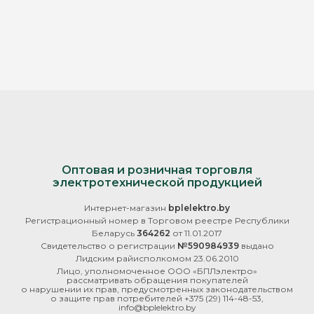
Оптовая и розничная торговля
электротехнической продукцией
Интернет-магазин
bplelektro.by
Регистрационный номер в Торговом реестре Республики
Беларусь
364262
от 11.01.2017
Свидетельство о регистрации
№590984939
выдано
Лидским райисполкомом 23.06.2010
Лицо, уполномоченное ООО «БПЛэлектро»
рассматривать обращения покупателей
о нарушении их прав, предусмотренных законодательством
о защите прав потребителей
+375 (29) 114-48-53
,
info@bplelektro.by