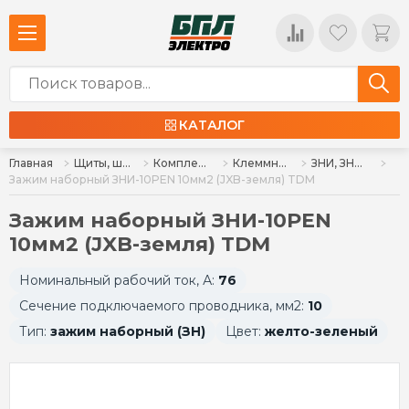
КАТАЛОГ
Главная
Щиты, шкафы, корпуса и изделия к ним
Комплектующие для щитов
Клеммные колодки, клеммы
ЗНИ, ЗНН, ЗКБ, ДЗКБ, МКМ
Зажим наборный ЗНИ-10PEN 10мм2 (JXB-земля) TDM
Зажим наборный ЗНИ-10PEN
10мм2 (JXB-земля) TDM
Номинальный рабочий ток, А:
76
Сечение подключаемого проводника, мм2:
10
Тип:
зажим наборный (ЗН)
Цвет:
желто-зеленый