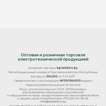
Оптовая и розничная торговля
электротехнической продукцией
Интернет-магазин
bplelektro.by
Регистрационный номер в Торговом реестре Республики
Беларусь
364262
от 11.01.2017
Свидетельство о регистрации
№590984939
выдано
Лидским райисполкомом 23.06.2010
Лицо, уполномоченное ООО «БПЛэлектро»
рассматривать обращения покупателей
о нарушении их прав, предусмотренных законодательством
о защите прав потребителей
+375 (29) 114-48-53
,
info@bplelektro.by
Номер телефона работников местных исполнительных и