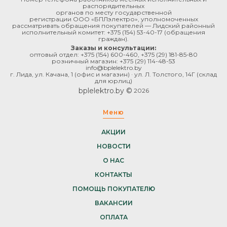
распорядительных
органов по месту государственной
регистрации ООО «БПЛэлектро», уполномоченных
рассматривать обращения покупателей — Лидский районный
исполнительный комитет:
+375 (154) 53-40-17
(обращения
граждан).
Заказы и консультации:
оптовый отдел:
+375 (154) 600-460
,
+375 (29) 181-85-80
розничный магазин:
+375 (29) 114-48-53
info@bplelektro.by
г. Лида, ул. Качана, 1 (офис и магазин) · ул. Л. Толстого, 14Г (склад
для юрлиц)
bplelektro.by ©
2026
Меню
АКЦИИ
НОВОСТИ
О НАС
КОНТАКТЫ
ПОМОЩЬ ПОКУПАТЕЛЮ
ВАКАНСИИ
ОПЛАТА