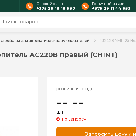
Оптовый отдел:
Розничный магазин:
+375 29 18 18 580
+375 29 11 44 853
стройства для автоматических выключателей
132428 NM1-125 Н
епитель АС220В правый (CHINT)
розничная, с ндс
-- --
шт
по запросу
Запросить цену и 