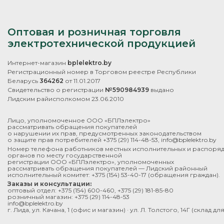
Оптовая и розничная торговля
электротехнической продукцией
Интернет-магазин
bplelektro.by
Регистрационный номер в Торговом реестре Республики
Беларусь
364262
от 11.01.2017
Свидетельство о регистрации
№590984939
выдано
Лидским райисполкомом 23.06.2010
Лицо, уполномоченное ООО «БПЛэлектро»
рассматривать обращения покупателей
о нарушении их прав, предусмотренных законодательством
о защите прав потребителей
+375 (29) 114-48-53
,
info@bplelektro.by
Номер телефона работников местных исполнительных и распоря
органов по месту государственной
регистрации ООО «БПЛэлектро», уполномоченных
рассматривать обращения покупателей — Лидский районный
исполнительный комитет:
+375 (154) 53-40-17
(обращения граждан).
Заказы и консультации:
оптовый отдел:
+375 (154) 600-460
,
+375 (29) 181-85-80
розничный магазин:
+375 (29) 114-48-53
info@bplelektro.by
г. Лида, ул. Качана, 1 (офис и магазин) · ул. Л. Толстого, 14Г (склад д