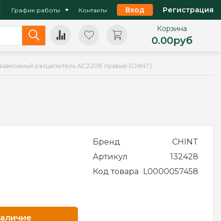
Вход
Регистрация
График работы
Контакты
Корзина
0.00
руб
езависимый расцепитель АС220В правый (CHINT)
Бренд
CHINT
Артикул
132428
Код товара
L0000057458
наличие