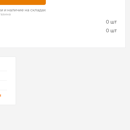
и и наличие на складах
газина
0 шт
0 шт
ы