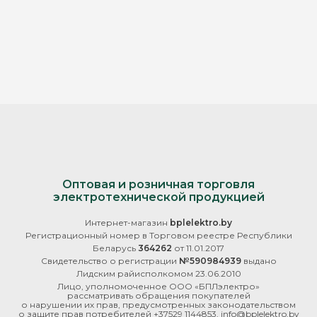
Оптовая и розничная торговля
электротехнической продукцией
Интернет-магазин
bplelektro.by
Регистрационный номер в Торговом реестре Республики
Беларусь
364262
от 11.01.2017
Свидетельство о регистрации
№590984939
выдано
Лидским райисполкомом 23.06.2010
Лицо, уполномоченное ООО «БПЛэлектро»
рассматривать обращения покупателей
о нарушении их прав, предусмотренных законодательством
о защите прав потребителей +37529 1144853, info@bplelektro.by