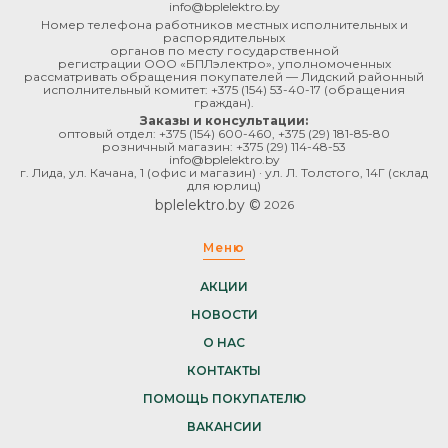
info@bplelektro.by
Номер телефона работников местных исполнительных и
распорядительных
органов по месту государственной
регистрации ООО «БПЛэлектро», уполномоченных
рассматривать обращения покупателей — Лидский районный
исполнительный комитет:
+375 (154) 53-40-17
(обращения
граждан).
Заказы и консультации:
оптовый отдел:
+375 (154) 600-460
,
+375 (29) 181-85-80
розничный магазин:
+375 (29) 114-48-53
info@bplelektro.by
г. Лида, ул. Качана, 1 (офис и магазин) · ул. Л. Толстого, 14Г (склад
для юрлиц)
bplelektro.by ©
2026
Меню
АКЦИИ
НОВОСТИ
О НАС
КОНТАКТЫ
ПОМОЩЬ ПОКУПАТЕЛЮ
ВАКАНСИИ