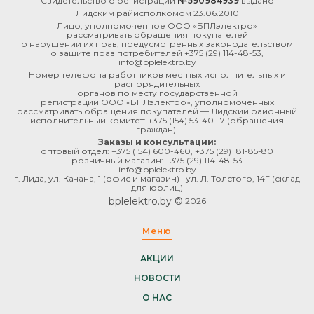
Свидетельство о регистрации
№590984939
выдано
Лидским райисполкомом 23.06.2010
Лицо, уполномоченное ООО «БПЛэлектро»
рассматривать обращения покупателей
о нарушении их прав, предусмотренных законодательством
о защите прав потребителей
+375 (29) 114-48-53
,
info@bplelektro.by
Номер телефона работников местных исполнительных и
распорядительных
органов по месту государственной
регистрации ООО «БПЛэлектро», уполномоченных
рассматривать обращения покупателей — Лидский районный
исполнительный комитет:
+375 (154) 53-40-17
(обращения
граждан).
Заказы и консультации:
оптовый отдел:
+375 (154) 600-460
,
+375 (29) 181-85-80
розничный магазин:
+375 (29) 114-48-53
info@bplelektro.by
г. Лида, ул. Качана, 1 (офис и магазин) · ул. Л. Толстого, 14Г (склад
для юрлиц)
bplelektro.by ©
2026
Меню
АКЦИИ
НОВОСТИ
О НАС