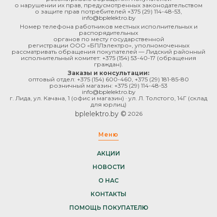
о нарушении их прав, предусмотренных законодательством
о защите прав потребителей
+375 (29) 114-48-53
,
info@bplelektro.by
Номер телефона работников местных исполнительных и
распорядительных
органов по месту государственной
регистрации ООО «БПЛэлектро», уполномоченных
рассматривать обращения покупателей — Лидский районный
исполнительный комитет:
+375 (154) 53-40-17
(обращения
граждан).
Заказы и консультации:
оптовый отдел:
+375 (154) 600-460
,
+375 (29) 181-85-80
розничный магазин:
+375 (29) 114-48-53
info@bplelektro.by
г. Лида, ул. Качана, 1 (офис и магазин) · ул. Л. Толстого, 14Г (склад
для юрлиц)
bplelektro.by ©
2026
Меню
АКЦИИ
НОВОСТИ
О НАС
КОНТАКТЫ
ПОМОЩЬ ПОКУПАТЕЛЮ