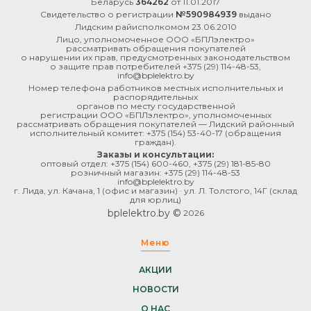
Беларусь
364262
от 11.01.2017
Свидетельство о регистрации
№590984939
выдано
Лидским райисполкомом 23.06.2010
Лицо, уполномоченное ООО «БПЛэлектро»
рассматривать обращения покупателей
о нарушении их прав, предусмотренных законодательством
о защите прав потребителей
+375 (29) 114-48-53
,
info@bplelektro.by
Номер телефона работников местных исполнительных и
распорядительных
органов по месту государственной
регистрации ООО «БПЛэлектро», уполномоченных
рассматривать обращения покупателей — Лидский районный
исполнительный комитет:
+375 (154) 53-40-17
(обращения
граждан).
Заказы и консультации:
оптовый отдел:
+375 (154) 600-460
,
+375 (29) 181-85-80
розничный магазин:
+375 (29) 114-48-53
info@bplelektro.by
г. Лида, ул. Качана, 1 (офис и магазин) · ул. Л. Толстого, 14Г (склад
для юрлиц)
bplelektro.by ©
2026
Меню
АКЦИИ
НОВОСТИ
О НАС