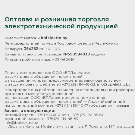
Оптовая и розничная торговля
электротехнической продукцией
Интернет-магазин
bplelektro.by
Регистрационный номер в Торговом реестре Республики
Беларусь
364262
от 11.01.2017
Свидетельство о регистрации
№590984939
выдано
Лидским райисполкомом 23.06.2010
Лицо, уполномоченное ООО «БПЛэлектро»
рассматривать обращения покупателей
о нарушении их прав, предусмотренных законодательством
о защите прав потребителей
+375 (29) 114-48-53
,
info@bplelektro.by
Номер телефона работников местных исполнительных и распоря
органов по месту государственной
регистрации ООО «БПЛэлектро», уполномоченных
рассматривать обращения покупателей — Лидский районный
исполнительный комитет:
+375 (154) 53-40-17
(обращения граждан).
Заказы и консультации:
оптовый отдел:
+375 (154) 600-460
,
+375 (29) 181-85-80
розничный магазин:
+375 (29) 114-48-53
info@bplelektro.by
г. Лида, ул. Качана, 1 (офис и магазин) · ул. Л. Толстого, 14Г (склад д