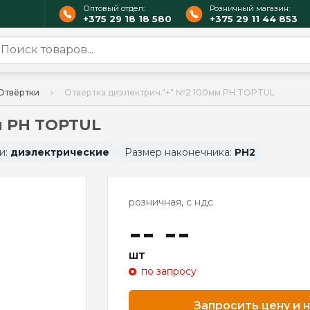
Оптовый отдел:
Розничный магазин:
+375 29 18 18 580
+375 29 11 44 853
Отвёртки
Отвертка диэлектрич."+" №2 100мм PН TOPTUL
м PН TOPTUL
и:
диэлектрические
Размер наконечника:
PH2
розничная, с ндс
-- --
шт
по запросу
Запросить цену и 